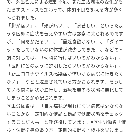
で、外出控えによる運動不足、また生活環境の変化がも
たらすストレスも加わって、体調不良を訴える方が多く
アクセス
みられました。
「胸が痛い」、「頭が痛い」、「息苦しい」といったよ
ご予約・お問い合わせ
うな医師に症状を伝えやすい方は診察に来られるのです
が、「何だかだるい」、「最近食欲がない」、「ダイエ
ットをしていないのに体重が減少してきた」、などの不
法人の皆さまへ
調に対しては、「何科に行けばいいのかわからない」、
「医師にどのように説明したらいいのかわからない」、
医療関係者の皆さまへ
「新型コロナウイルス感染症が怖いから病院に行きたく
ない」、などと逡巡されている方がおられます。そうし
0120-929-489
ている間に病状が進行し、治療を要する状態に悪化して
しまうことが心配されます。
078-367-7222
厚生労働省は、「自覚症状が現れにくい病気は少なくな
いことから、定期的な健診と検診で健康状態をチェック
受付時間 8：30～17：30
年末年始・日祝を除く
することが大事」と呼び掛けています。※厚生労働省「健
診・保健指導のあり方 定期的に健診・検診を受けまし