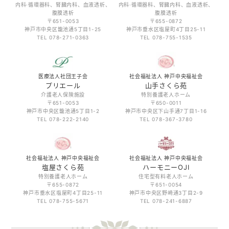
内科·循環器科、腎臓内科、血液透析、
内科·循環器科、腎臓内科、血液透析、
腹膜透析
腹膜透析
〒651-0053
〒655-0872
神戸市中央区籠池通5丁目1-25
神戸市垂水区塩屋町4丁目25-11
TEL 078-271-0363
TEL 078-755-1535
医療法人社団王子会
社会福祉法人 神戸中央福祉会
プリエール
山手さくら苑
介護老人保険施設
特別養護老人ホーム
〒651-0053
〒650-0011
神戸市中央区籠池通5丁目1-2
神戸市中央区下山手通7丁目1-16
TEL 078-222-2140
TEL 078-367-3780
社会福祉法人 神戸中央福祉会
社会福祉法人 神戸中央福祉会
塩屋さくら苑
ハーモニーOJI
特別養護老人ホーム
住宅型有料老人ホーム
〒655-0872
〒651-0054
神戸市垂水区塩屋町4丁目25-11
神戸市中央区野崎通3丁目2-9
TEL 078-755-5671
TEL 078-241-6887