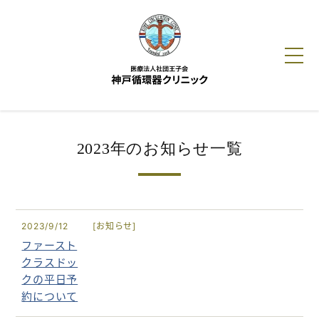
HOME
2023年のお知らせ一覧
クリニック紹介
診療ご案内
2023/9/12
[
お知らせ]
ファースト
人間ドック
クラスドッ
クの平日予
循環器だより
約について
動画でわかる循環器疾患