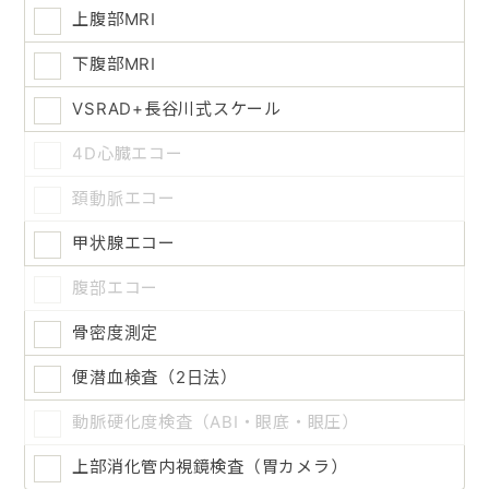
上腹部MRI
下腹部MRI
VSRAD+長谷川式スケール
4D心臓エコー
頚動脈エコー
甲状腺エコー
腹部エコー
骨密度測定
便潜血検査（2日法）
動脈硬化度検査（ABI・眼底・眼圧）
上部消化管内視鏡検査（胃カメラ）